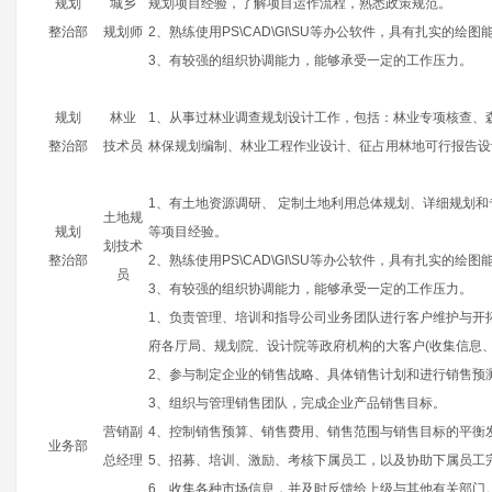
规划
城乡
规划项目经验，了解项目运作流程，熟悉政策规范。
整治部
规划师
2、熟练使用PS\CAD\GI\SU等办公软件，具有扎实的绘
3、有较强的组织协调能力，能够承受一定的工作压力。
规划
林业
1、从事过林业调查规划设计工作，包括：林业专项核查、
整治部
技术员
林保规划编制、林业工程作业设计、征占用林地可行报告设
1、有土地资源调研、 定制土地利用总体规划、详细规划
土地规
规划
等项目经验。
划技术
整治部
2、熟练使用PS\CAD\GI\SU等办公软件，具有扎实的绘
员
3、有较强的组织协调能力，能够承受一定的工作压力。
1、负责管理、培训和指导公司业务团队进行客户维护与开
府各厅局、规划院、设计院等政府机构的大客户(收集信息
2、参与制定企业的销售战略、具体销售计划和进行销售预
3、组织与管理销售团队，完成企业产品销售目标。
营销副
4、控制销售预算、销售费用、销售范围与销售目标的平衡
业务部
总经理
5、招募、培训、激励、考核下属员工，以及协助下属员工
6、收集各种市场信息，并及时反馈给上级与其他有关部门